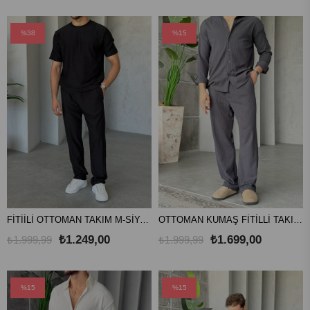
%38
%15
FİTİİLİ OTTOMAN TAKIM M-SİYAH
OTTOMAN KUMAŞ FİTİLLİ TAKIM V-FÜME
₺1.249,00
₺1.699,00
₺1.999,99
₺1.999,99
%15
%15