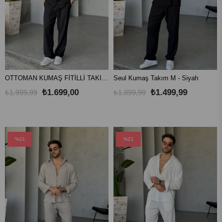
OTTOMAN KUMAŞ FİTİLLİ TAKIM V-SİYAH
Seul Kumaş Takım M - Siyah
₺1.699,00
₺1.499,99
₺1.999,99
₺1.899,99
%21
%21