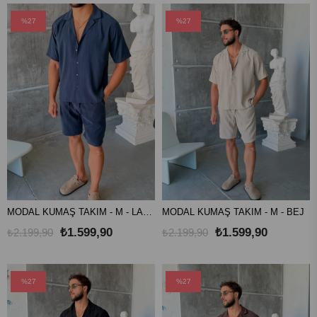
%27
%27
MODAL KUMAŞ TAKIM - M - LACİVERT
MODAL KUMAŞ TAKIM - M - BEJ
₺1.599,90
₺1.599,90
₺2.199,90
₺2.199,90
%27
%27