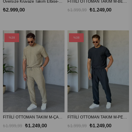
Oversıze Kruvaze Takım Elbise-Siyah
FİTİİLİ OTTOMAN TAKIM M-BEYAZ
₺2.999,00
₺1.249,00
₺1.999,99
%38
%38
FİTİİLİ OTTOMAN TAKIM M-ÇAĞLA
FİTİİLİ OTTOMAN TAKIM M-PETROL
₺1.249,00
₺1.249,00
₺1.999,99
₺1.999,99