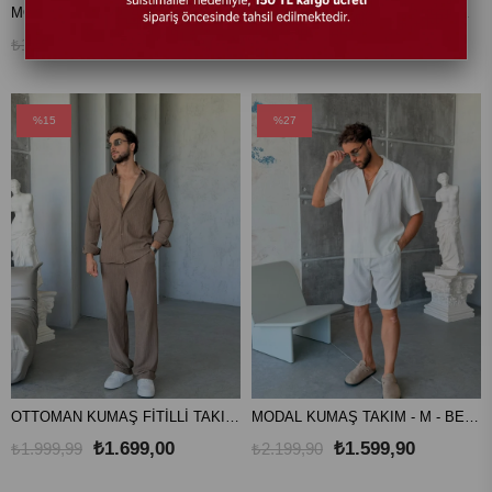
MODAL KUMAŞ ŞORTLU TAKIM V - BEYAZ
MODAL KUMAŞ ŞORTLU TAKIM V - SİYAH
₺1.249,00
₺1.249,00
₺1.850,00
₺1.850,00
%15
%27
OTTOMAN KUMAŞ FİTİLLİ TAKIM V- KAHVE
MODAL KUMAŞ TAKIM - M - BEYAZ
₺1.699,00
₺1.599,90
₺1.999,99
₺2.199,90