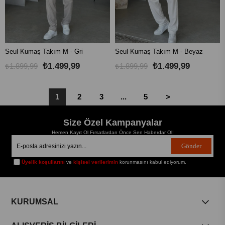
Seul Kumaş Takım M - Gri
Seul Kumaş Takım M - Beyaz
₺1.499,99
₺1.499,99
₺1.899,99
₺1.899,99
1
2
3
...
5
>
Size Özel Kampanyalar
Hemen Kayıt Ol Fırsatlardan Önce Sen Haberdar Ol!
Gönder
Üyelik koşullarını
ve
kişisel verilerimin
korunmasını kabul ediyorum.
KURUMSAL