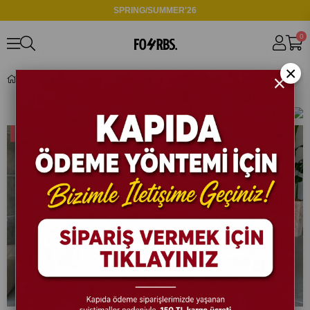
SPRING/SUMMER'26
0
×
TAKIM
Filtreleme
%32
%32