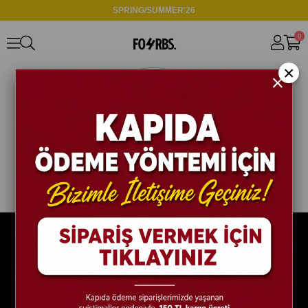
SPRING/SUMMER'26
0
×
Size Özel Kampanyalar
Hemen Kayıt Ol Fırsatlardan Önce Sen Haberdar Ol!
Gönder
Üyelik koşullarını
ve
kişisel verilerimin
korunmasını kabul ediyorum.