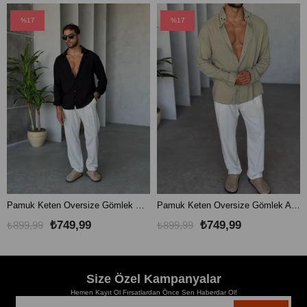
%17
%17
Pamuk Keten Oversize Gömlek Siyah
Pamuk Keten Oversize Gömlek Açık Haki
₺749,99
₺749,99
₺899,99
₺899,99
Size Özel Kampanyalar
Hemen Kayıt Ol Fırsatlardan Önce Sen Haberdar Ol!