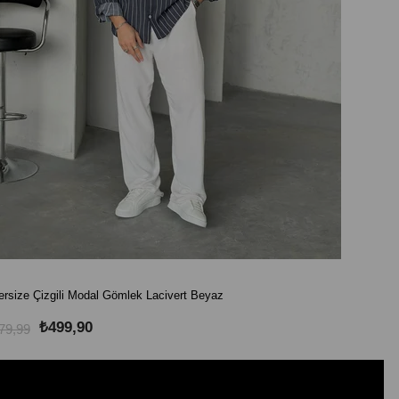
rsize Çizgili Modal Gömlek Lacivert Beyaz
Oversize
₺499,90
79,99
₺879,99