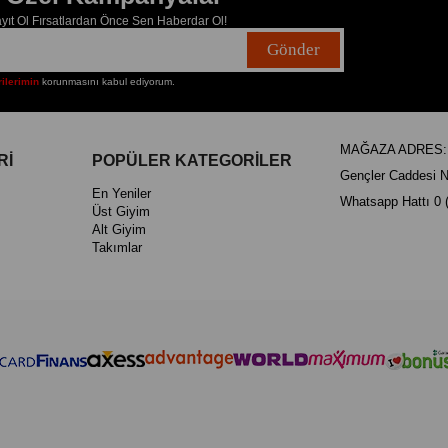
ıt Ol Fırsatlardan Önce Sen Haberdar Ol!
Gönder
rilerimin
korunmasını kabul ediyorum.
MAĞAZA ADRES: Ka
Rİ
POPÜLER KATEGORİLER
Gençler Caddesi N
En Yeniler
Whatsapp Hattı 0 
Üst Giyim
Alt Giyim
Takımlar