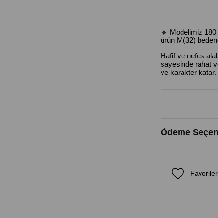
🔹 Modelimiz 180 
ürün M(32) bedend
Hafif ve nefes ala
sayesinde rahat v
ve karakter katar. 
Ödeme Seçene
Favoriler