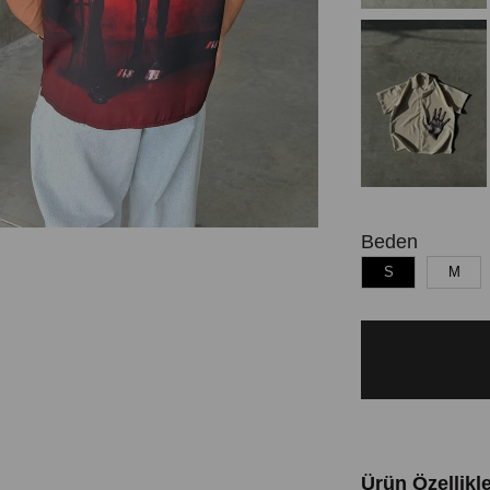
Beden
S
M
Ürün Özellikle