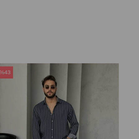
%43
%4