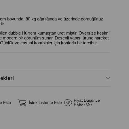
cm boyunda, 80 kg ağırlığında ve üzerinde gördüğünüz
ir.
bilen dubble Hürrem kumaştan üretilmiştir. Oversize kesimi
e modern bir görünüm sunar. Desenli yapısı ürüne hareket
Günlük ve casual kombinler için konforlu bir tercihtir.
kleri
Fiyat Düşünce
e Ekle
İstek Listeme Ekle
Haber Ver