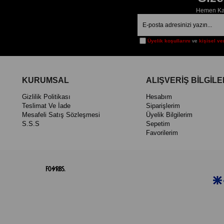
Hemen Kay
Üyelik koşullarını
ve
kişisel ve
KURUMSAL
ALIŞVERİŞ BİLGİLE
Gizlilik Politikası
Hesabım
Teslimat Ve İade
Siparişlerim
Mesafeli Satış Sözleşmesi
Üyelik Bilgilerim
S.S.S
Sepetim
Favorilerim