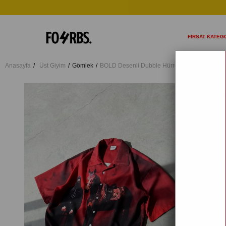
FIRSAT KATEGO
Anasayfa
Üst Giyim
Gömlek
BOLD Desenli Dubble Hürrem Kumaş Oversiz