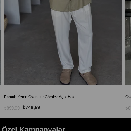
Pamuk Keten Oversize Gömlek Açık Haki
Ove
₺749,99
₺899,99
₺8
e Özel Kampanyalar