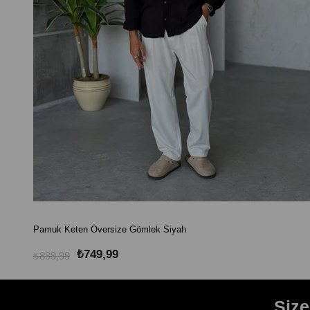
Pamuk Keten Oversize Gömlek Siyah
₺749,99
₺899,99
Siz