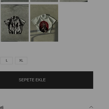
L
XL
ri