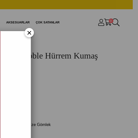
0
AKSESUARLAR
ÇOK SATANLAR
×
enli Dubble Hürrem Kumaş
Gömlek T
2)
rrem Kumaş Oversize Gömlek
9,99