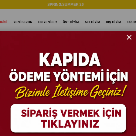
SPRING/SUMMER'26
RİSİ
YENİ SEZON
EN YENİLER
ÜST GİYİM
ALT GİYİM
DIŞ GİYİM
TAKIM
e Gömlek T
BOLD Des
Oversize 
Stok Kodu
(BOLD
%
25
İNDIRIM
29 Nisan kargoda...
Desenli Dubble Hü
₺89