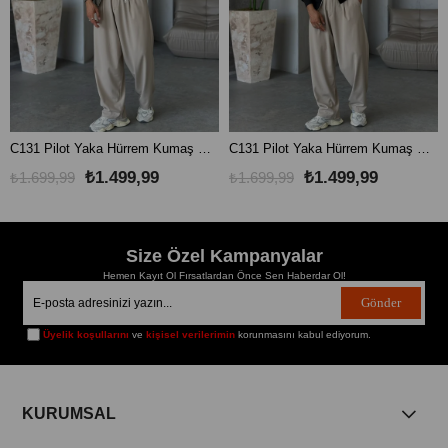
C131 Pilot Yaka Hürrem Kumaş Ceket Haki
C131 Pilot Yaka Hürrem Kumaş Ceket Siyah
₺1.499,99
₺1.499,99
₺1.699,99
₺1.699,99
Size Özel Kampanyalar
Hemen Kayıt Ol Fırsatlardan Önce Sen Haberdar Ol!
Gönder
Üyelik koşullarını
ve
kişisel verilerimin
korunmasını kabul ediyorum.
KURUMSAL