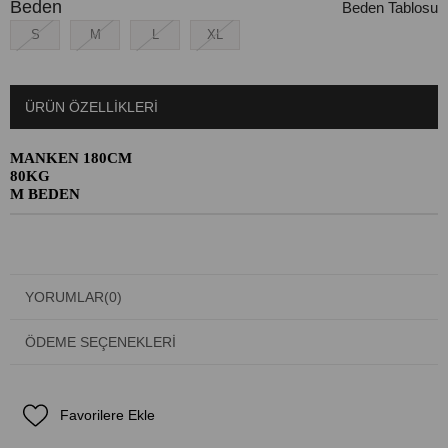
Beden
Beden Tablosu
S
M
L
XL
ÜRÜN ÖZELLIKLERI
MANKEN 180CM
80KG
M BEDEN
YORUMLAR
(0)
ÖDEME SEÇENEKLERI
Favorilere Ekle