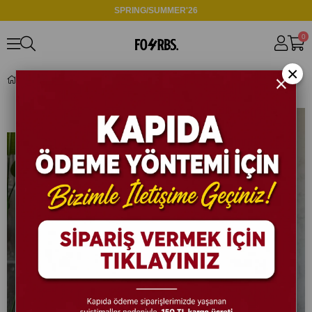
SPRING/SUMMER'26
0
×
C131 Pilot Yaka Hürrem Kumaş Ceket Bej