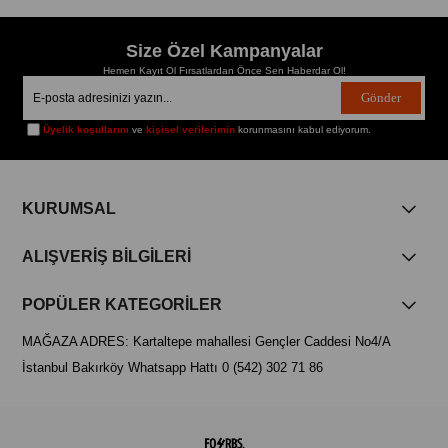
Size Özel Kampanyalar
Hemen Kayıt Ol Fırsatlardan Önce Sen Haberdar Ol!
Gönder
Üyelik koşullarını
ve
kişisel verilerimin
korunmasını kabul ediyorum.
KURUMSAL
ALIŞVERİŞ BİLGİLERİ
POPÜLER KATEGORİLER
MAĞAZA ADRES: Kartaltepe mahallesi Gençler Caddesi No4/A
İstanbul Bakırköy Whatsapp Hattı 0 (542) 302 71 86