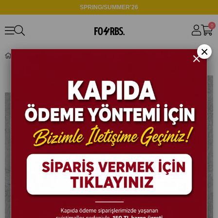
SPRING/SUMMER'26
0
×
EF818 3 İPLİK BAGGY EŞOFMAN HAKİ