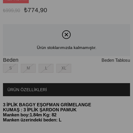
₺774,90
₺999,90
Ürün stoklarımızda kalmamıştır.
Beden
Beden Tablosu
S
M
L
XL
ÜRÜN ÖZELLIKLERI
3 İPLİK BAGGY EŞOFMAN GRİMELANGE
KUMAŞ : 3 İPLİK ŞARDON PAMUK
Manken boy:1.84m Kg: 82
Manken üzerindeki beden: L