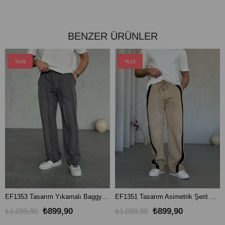
BENZER ÜRÜNLER
%18
%18
EF1353 Tasarım Yıkamalı Baggy Eşofman Gri
EF1351 Tasarım Asimetrik Şerit Detay Baggy Eşofman Bej
₺899,90
₺899,90
₺1.099,90
₺1.099,90