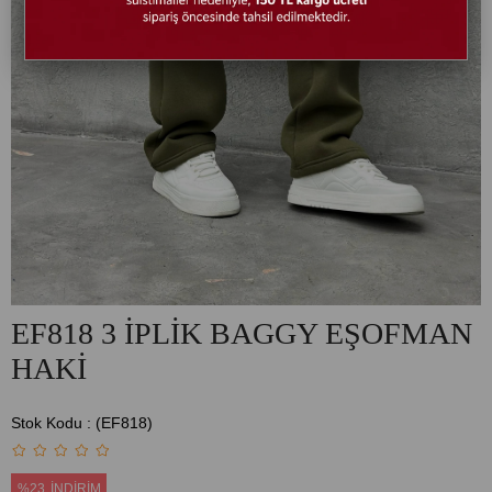
EF818 3 İPLİK BAGGY EŞOFMAN
HAKİ
Stok Kodu
(EF818)
%
23
İNDIRIM