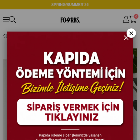
SPRING/SUMMER'26
0
×
GM1500 Yıkamalı Soft Basic Gömlek