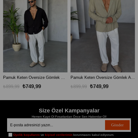
Pamuk Keten Oversize Gömlek Siyah
Pamuk Keten Oversize Gömlek Açık Haki
₺749,99
₺749,99
₺899,99
₺899,99
Size Özel Kampanyalar
Hemen Kayıt Ol Fırsatlardan Önce Sen Haberdar Ol!
Gönder
Üyelik koşullarını
ve
kişisel verilerimin
korunmasını kabul ediyorum.