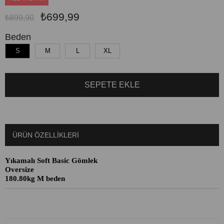
₺699,99
₺899,90
Beden
S
M
L
XL
ÜRÜN ÖZELLIKLERI
Yıkamalı Soft Basic Gömlek
Oversize
180.80kg M beden