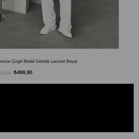
rsize Çizgili Modal Gömlek Lacivert Beyaz
Oversize
₺499,90
79,99
₺879,99