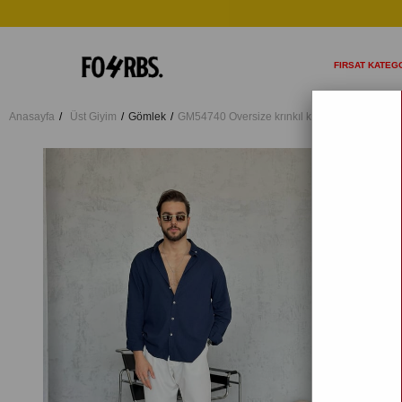
FIRSAT KATEGO
Anasayfa
Üst Giyim
Gömlek
GM54740 Oversize krınkıl keten gömlek LAC