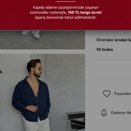
Ürün Özellikle
Oversize krınkıl 
M beden
Favoriler
Gelince H