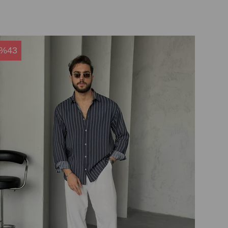
%43
%4