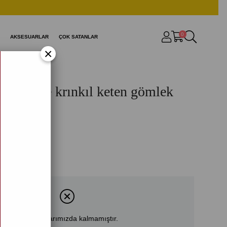
0
AKSESUARLAR
ÇOK SATANLAR
×
versize krınkıl keten gömlek
RT
740)
Ürün stoklarımızda kalmamıştır.