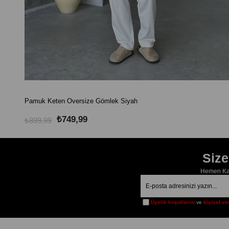
Pamuk Keten Oversize Gömlek Siyah
₺749,99
₺899,99
Siz
Hemen Kay
Üyelik koşullarını
ve
kişisel ve