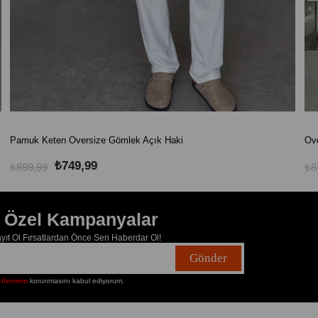
Pamuk Keten Oversize Gömlek Açık Haki
Ove
₺749,99
₺899,99
₺8
e Özel Kampanyalar
ıt Ol Fırsatlardan Önce Sen Haberdar Ol!
Gönder
rilerimin
korunmasını kabul ediyorum.