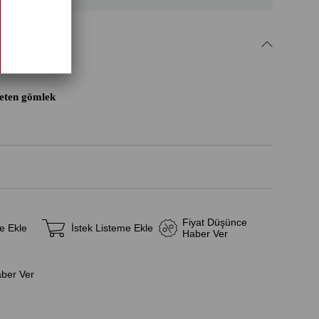
ri
keten gömlek
Fiyat Düşünce
e Ekle
İstek Listeme Ekle
Haber Ver
aber Ver