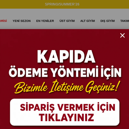
SPRING/SUMMER'26
RİSİ
YENİ SEZON
EN YENİLER
ÜST GİYİM
ALT GİYİM
DIŞ GİYİM
TAKIM
İVERT
GM54740 O
LACİVE
Stok Kodu
(GM54