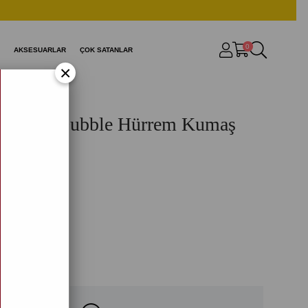
0
AKSESUARLAR
ÇOK SATANLAR
×
esenli Dubble Hürrem Kumaş
Gömlek
91)
9,99