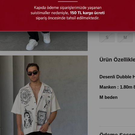
Gömlek Bede
S
M
Ürün Özellikle
Desenli Dubble
Manken : 1.80m 
M beden