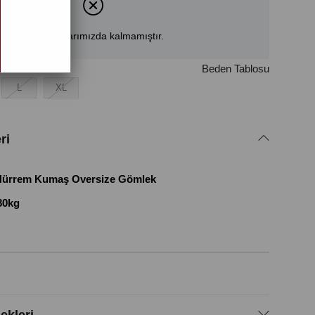
Ürün stoklarımızda kalmamıştır.
n
Beden Tablosu
L
XL
ri
 Hürrem Kumaş Oversize Gömlek
80kg