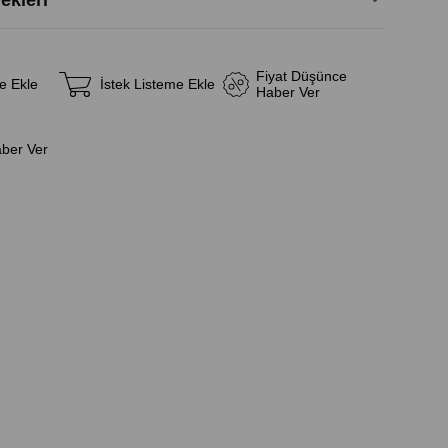
kleri
Fiyat Düşünce
e Ekle
İstek Listeme Ekle
Haber Ver
aber Ver