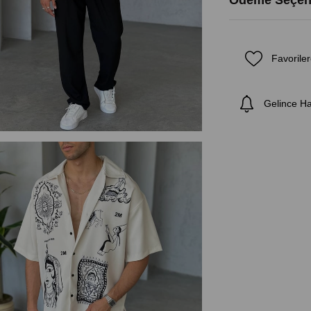
Ödeme Seçene
Favoriler
Gelince H