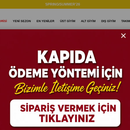
SPRING/SUMMER'26
RİSİ
YENİ SEZON
EN YENİLER
ÜST GİYİM
ALT GİYİM
DIŞ GİYİM
TAKIM
size Gömlek
GM9091 D
Oversize 
Stok Kodu
(GM90
%
18
İNDIRIM
₺89
₺1.099,90