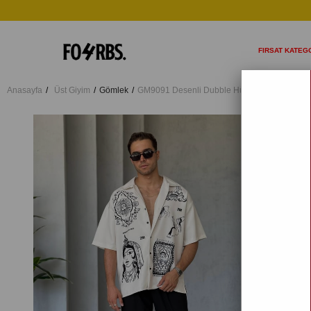
FIRSAT KATEGO
Anasayfa
Üst Giyim
Gömlek
GM9091 Desenli Dubble Hürrem Kumaş Over