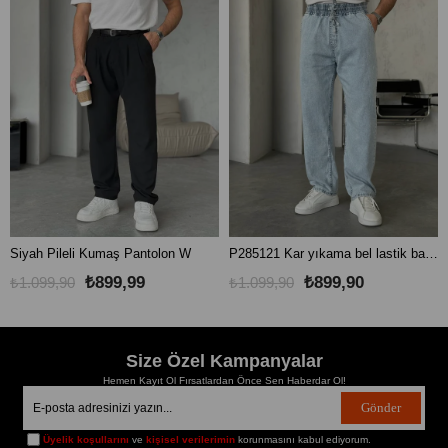
Siyah Pileli Kumaş Pantolon W
P285121 Kar yıkama bel lastik baggy pantolon
₺899,99
₺899,90
₺1.099,90
₺1.099,90
Size Özel Kampanyalar
Hemen Kayıt Ol Fırsatlardan Önce Sen Haberdar Ol!
Gönder
Üyelik koşullarını
ve
kişisel verilerimin
korunmasını kabul ediyorum.