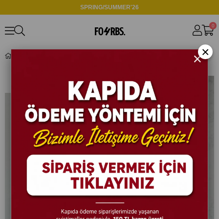
SPRING/SUMMER'26
0
×
Krem Pileli Kumaş Pantolon W