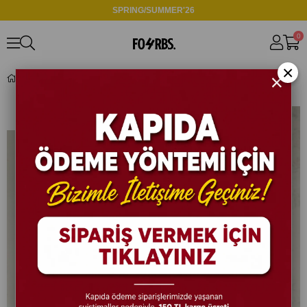
SPRING/SUMMER'26
0
×
Lacivert Pileli Kumaş Pantolon W