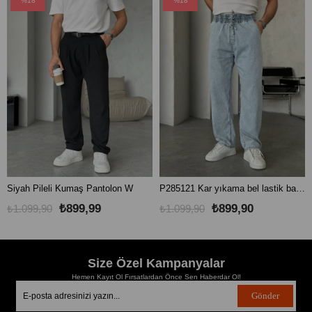
%18
%18
Siyah Pileli Kumaş Pantolon W
P285121 Kar yıkama bel lastik baggy pantolon
₺899,99
₺899,90
₺1.099,90
₺1.099,90
Size Özel Kampanyalar
Hemen Kayıt Ol Fırsatlardan Önce Sen Haberdar Ol!
Gönder