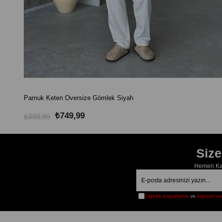
Pamuk Keten Oversize Gömlek Siyah
₺749,99
₺899,99
Siz
Hemen Kay
Üyelik koşullarını
ve
kişisel ve