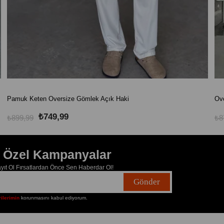
Pamuk Keten Oversize Gömlek Açık Haki
Ove
₺749,99
₺899,99
₺8
e Özel Kampanyalar
ıt Ol Fırsatlardan Önce Sen Haberdar Ol!
Gönder
rilerimin
korunmasını kabul ediyorum.