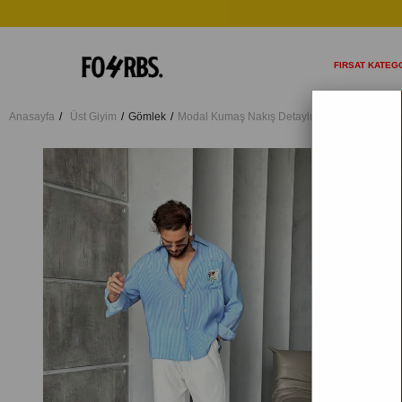
FIRSAT KATEGO
Anasayfa
Üst Giyim
Gömlek
Modal Kumaş Nakış Detaylı Oversize Gömlek