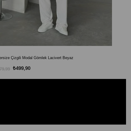
rsize Çizgili Modal Gömlek Lacivert Beyaz
Oversize
₺499,90
79,99
₺879,99