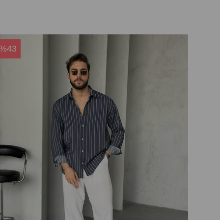
%43
%4