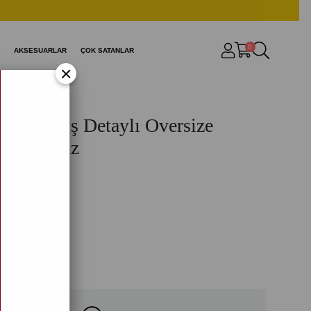
0
AKSESUARLAR
ÇOK SATANLAR
×
aş Nakış Detaylı Oversize
avi Beyaz
120)
9,90