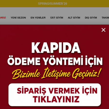
SPRING/SUMMER'26
RİSİ
YENİ SEZON
EN YENİLER
ÜST GİYİM
ALT GİYİM
DIŞ GİYİM
TAKIM
 Mavi Beyaz
Modal Kum
Gömlek M
Stok Kodu
(GM56
%
55
İNDIRIM
₺49
₺1.099,90