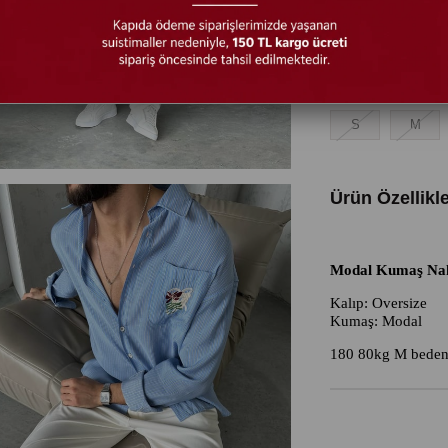
Beden
S
M
Ürün Özellikle
Modal Kumaş Nak
Kalıp: Oversize
Kumaş: Modal
180 80kg M bede