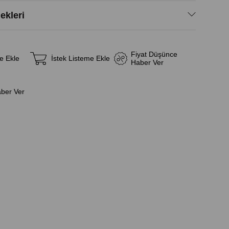
kleri
Fiyat Düşünce
e Ekle
İstek Listeme Ekle
Haber Ver
aber Ver