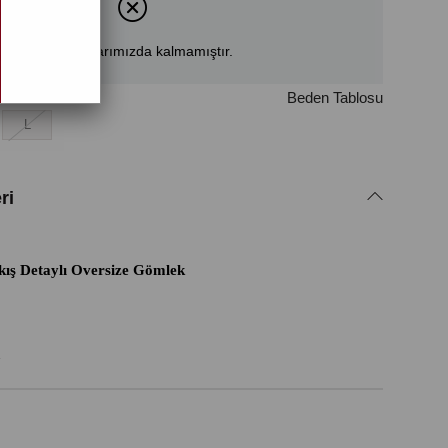
Ürün stoklarımızda kalmamıştır.
Beden Tablosu
L
ri
ış Detaylı Oversize Gömlek
n