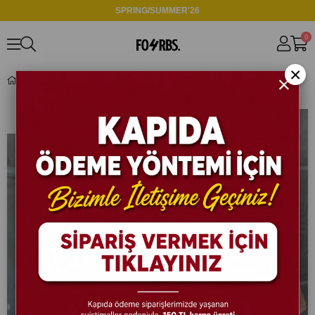
SPRING/SUMMER'26
0
×
MODAL KUMAŞ TAKIM - M - BEJ