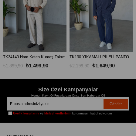
TK34140 Ham Keten Kumaş Takım
TK130 YIKAMALI PİLELİ PANTOLON TENSEL KUMAŞ TAKIM LACİVERT
₺1.499,90
₺1.649,90
₺1.899,90
₺2.199,90
Size Özel Kampanyalar
Hemen Kayıt Ol Fırsatlardan Önce Sen Haberdar Ol!
Gönder
Üyelik koşullarını
ve
kişisel verilerimin
korunmasını kabul ediyorum.