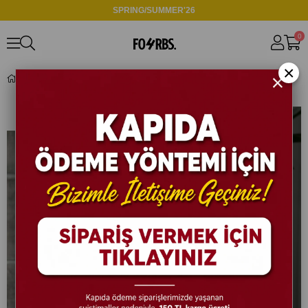
SPRING/SUMMER'26
0
×
P2364 Yırtık Detaylı Boyfriend Pantolon