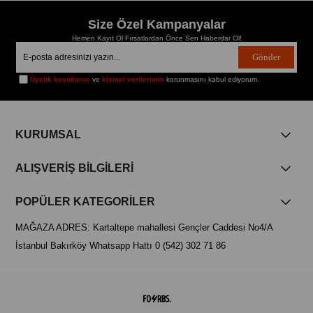
Size Özel Kampanyalar
Hemen Kayıt Ol Fırsatlardan Önce Sen Haberdar Ol!
Gönder
Üyelik koşullarını
ve
kişisel verilerimin
korunmasını kabul ediyorum.
KURUMSAL
ALIŞVERİŞ BİLGİLERİ
POPÜLER KATEGORİLER
MAĞAZA ADRES: Kartaltepe mahallesi Gençler Caddesi No4/A
İstanbul Bakırköy Whatsapp Hattı 0 (542) 302 71 86