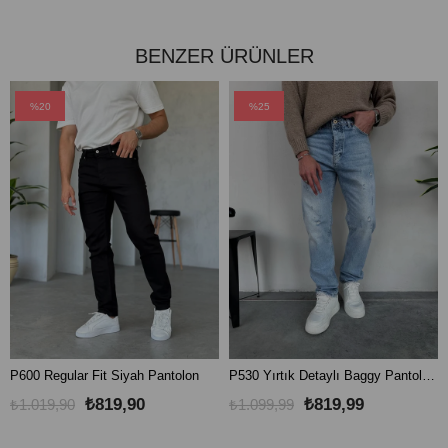
BENZER ÜRÜNLER
%20
%25
P600 Regular Fit Siyah Pantolon
P530 Yırtık Detaylı Baggy Pantolon W
₺819,90
₺819,99
₺1.019,90
₺1.099,99