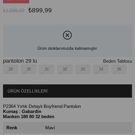
₺899,99
₺1.099,99
Ürün stoklarımızda kalmamıştır.
pantolon 29 lu
Beden Tablosu
29
30
31
32
33
34
36
ÜRÜN ÖZELLIKLERI
P2364 Yırtık Detaylı Boyfriend Pantolon
Kumaş : Gabardin
Manken 180 80 32 beden
Renk
Mavi