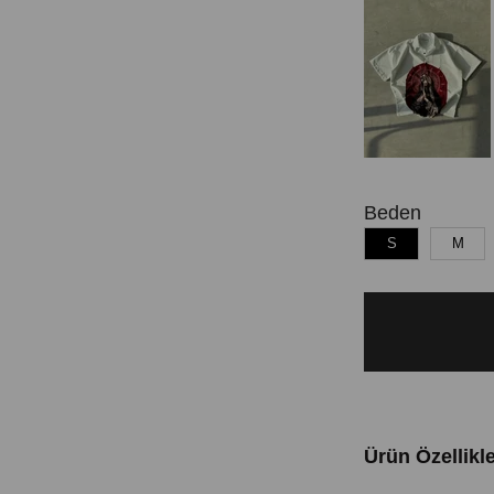
Beden
S
M
Ürün Özellikle