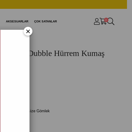
0
AKSESUARLAR
ÇOK SATANLAR
×
esenli Dubble Hürrem Kumaş
Gömlek
R1)
rrem Kumaş Oversize Gömlek
9,99