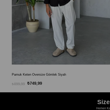
Pamuk Keten Oversize Gömlek Siyah
₺749,99
₺899,99
Siz
Hemen Kay