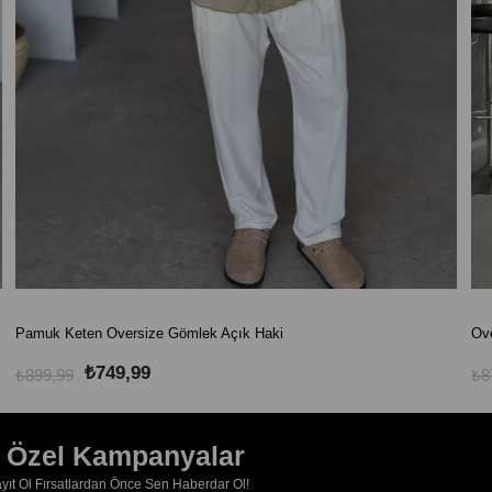
Pamuk Keten Oversize Gömlek Açık Haki
Ove
₺749,99
₺899,99
₺8
e Özel Kampanyalar
ıt Ol Fırsatlardan Önce Sen Haberdar Ol!