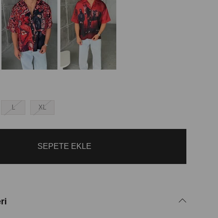
L
XL
ri