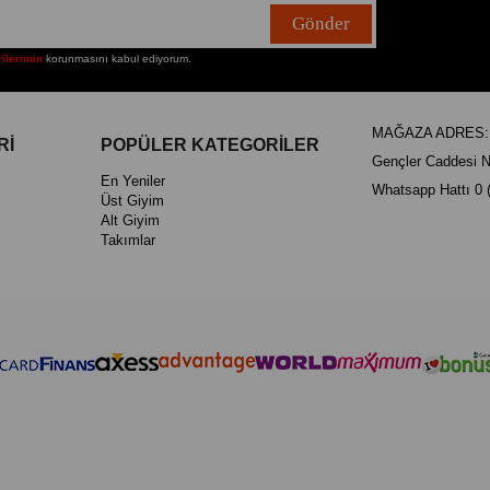
Gönder
rilerimin
korunmasını kabul ediyorum.
MAĞAZA ADRES: Ka
Rİ
POPÜLER KATEGORİLER
Gençler Caddesi N
En Yeniler
Whatsapp Hattı 0 
Üst Giyim
Alt Giyim
Takımlar