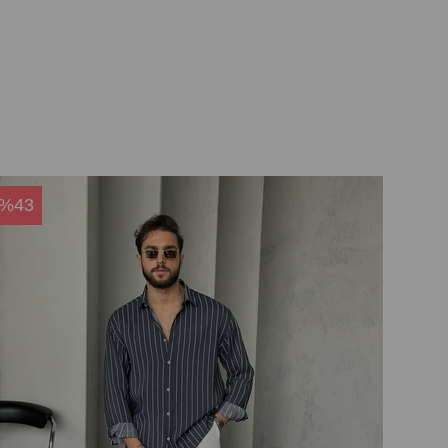
%43
%4