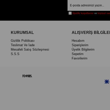
Üyelik koşullarını
ve
kişisel ve
KURUMSAL
ALIŞVERİŞ BİLGİLE
Gizlilik Politikası
Hesabım
Teslimat Ve İade
Siparişlerim
Mesafeli Satış Sözleşmesi
Üyelik Bilgilerim
S.S.S
Sepetim
Favorilerim