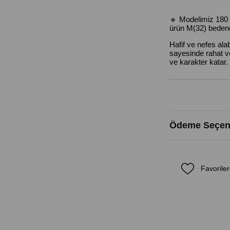
🔹 Modelimiz 180 
ürün M(32) bedend
Hafif ve nefes ala
sayesinde rahat v
ve karakter katar. 
Ödeme Seçene
Favoriler