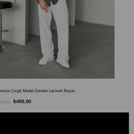
rsize Çizgili Modal Gömlek Lacivert Beyaz
Oversize
₺499,90
79,99
₺879,99