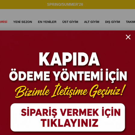
SPRING/SUMMER'26
RİSİ
YENİ SEZON
EN YENİLER
ÜST GİYİM
ALT GİYİM
DIŞ GİYİM
TAKIM
size Gömlek
SAHARA D
Oversize 
Stok Kodu
(SAHA
%
25
İNDIRIM
.Desenli Dubble Hü
₺89
₺1.199,99