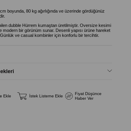
cm boyunda, 80 kg ağırlığında ve üzerinde gördüğünüz
ir.
bilen dubble Hürrem kumaştan üretilmiştir. Oversize kesimi
e modern bir görünüm sunar. Desenli yapısı ürüne hareket
Günlük ve casual kombinler için konforlu bir tercihtir.
kleri
Fiyat Düşünce
e Ekle
İstek Listeme Ekle
Haber Ver