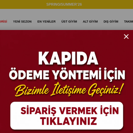
SPRING/SUMMER'26
RİSİ
YENİ SEZON
EN YENİLER
ÜST GİYİM
ALT GİYİM
DIŞ GİYİM
TAKIM
T2004 Ny 
Stok Kodu
(T200
%
35
İNDIRIM
₺649
₺999,90
Gömlek Bede
S
M
Renk