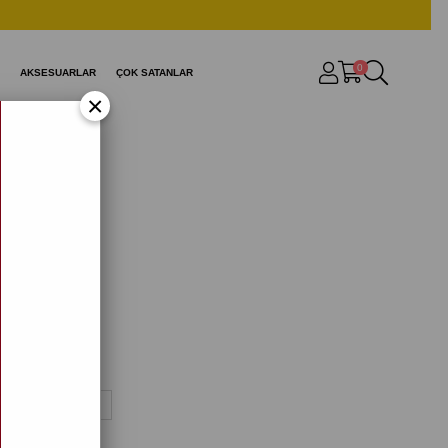
0
AKSESUARLAR
ÇOK SATANLAR
×
T-shirt
4-1)
,90
n
L
XL