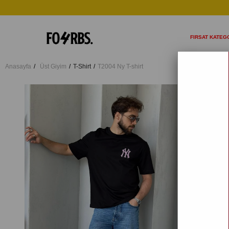
FIRSAT KATEGO
Anasayfa
Üst Giyim
T-Shirt
T2004 Ny T-shirt