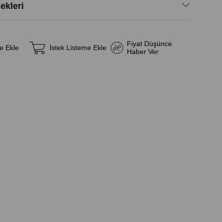
kleri
Fiyat Düşünce
e Ekle
İstek Listeme Ekle
Haber Ver