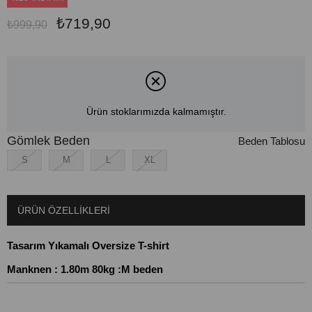
₺719,90
₺999,90
Ürün stoklarımızda kalmamıştır.
Gömlek Beden
Beden Tablosu
S
M
L
XL
ÜRÜN ÖZELLIKLERI
Tasarım Yıkamalı Oversize T-shirt
Manknen : 1.80m 80kg :M beden