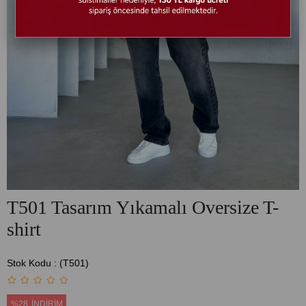
T501 Tasarım Yıkamalı Oversize T-
shirt
Stok Kodu
(T501)
%
28
İNDIRIM