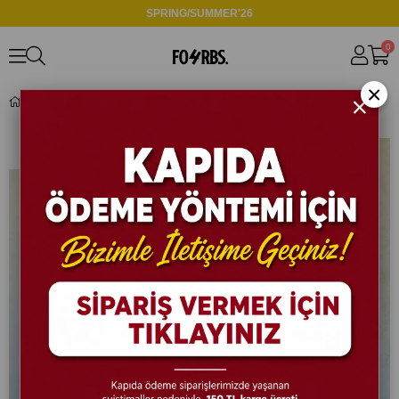
SPRING/SUMMER'26
0
×
T501 Tasarım Yıkamalı Oversize T-shirt