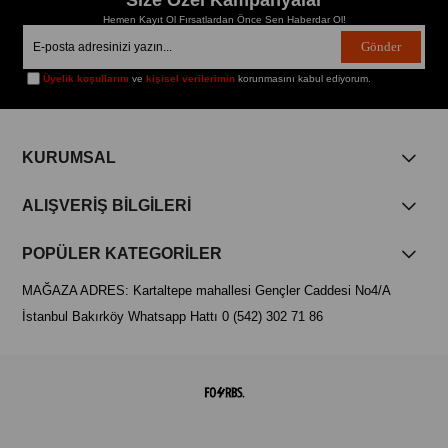
Size Özel Kampanyalar
Hemen Kayıt Ol Fırsatlardan Önce Sen Haberdar Ol!
Gönder
Üyelik koşullarını
ve
kişisel verilerimin
korunmasını kabul ediyorum.
KURUMSAL
ALIŞVERİŞ BİLGİLERİ
POPÜLER KATEGORİLER
MAĞAZA ADRES: Kartaltepe mahallesi Gençler Caddesi No4/A
İstanbul Bakırköy Whatsapp Hattı 0 (542) 302 71 86