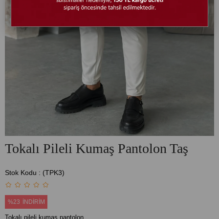
Tokalı Pileli Kumaş Pantolon Taş
Stok Kodu
(TPK3)
%
23
İNDIRIM
Tokalı pileli kumaş pantolon