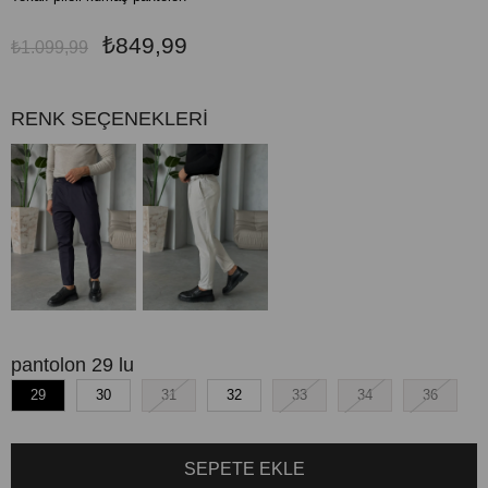
₺849,99
₺1.099,99
RENK SEÇENEKLERİ
pantolon 29 lu
29
30
31
32
33
34
36