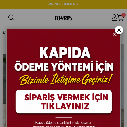
SPRING/SUMMER'26
0
×
Tokalı Pileli Kumaş Pantolon Taş