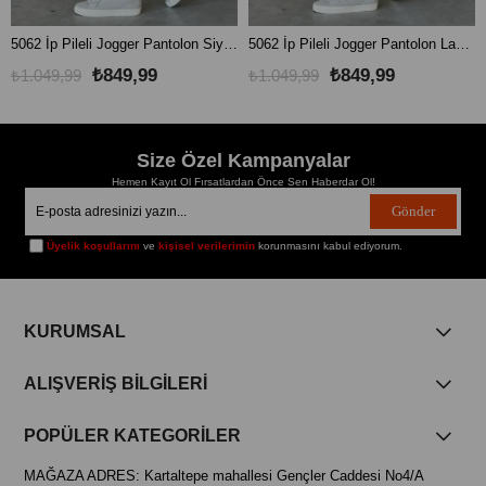
5062 İp Pileli Jogger Pantolon Siyah
5062 İp Pileli Jogger Pantolon Lacivert
₺849,99
₺849,99
₺1.049,99
₺1.049,99
Size Özel Kampanyalar
Hemen Kayıt Ol Fırsatlardan Önce Sen Haberdar Ol!
Gönder
Üyelik koşullarını
ve
kişisel verilerimin
korunmasını kabul ediyorum.
KURUMSAL
ALIŞVERİŞ BİLGİLERİ
POPÜLER KATEGORİLER
MAĞAZA ADRES: Kartaltepe mahallesi Gençler Caddesi No4/A