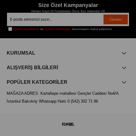
Size Özel Kampanyalar
Hemen Kayıt Ol Fırsatlardan Önce Sen Haberdar Ol!
Gönder
Üyelik koşullarını
ve
kişisel verilerimin
korunmasını kabul ediyorum.
KURUMSAL
ALIŞVERİŞ BİLGİLERİ
POPÜLER KATEGORİLER
MAĞAZA ADRES: Kartaltepe mahallesi Gençler Caddesi No4/A
İstanbul Bakırköy Whatsapp Hattı 0 (542) 302 71 86