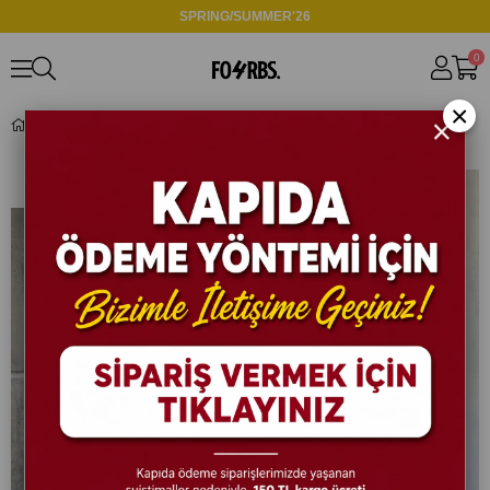
SPRING/SUMMER'26
0
×
TR1314 Reglan Kol Modal Kumaş Polo Yaka Beyaz