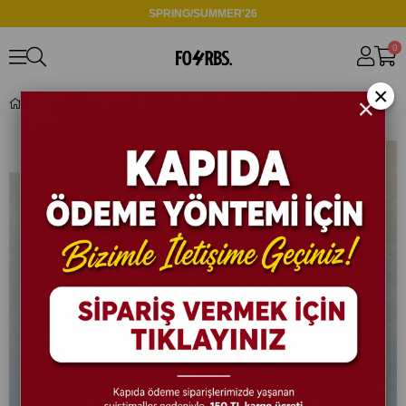
SPRING/SUMMER'26
0
×
TR3601 Bisiklet Yaka Triko Bej