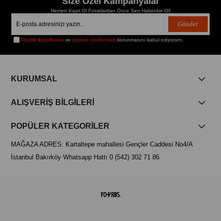
Size Özel Kampanyalar
Hemen Kayıt Ol Fırsatlardan Önce Sen Haberdar Ol!
Gönder
Üyelik koşullarını
ve
kişisel verilerimin
korunmasını kabul ediyorum.
KURUMSAL
ALIŞVERİŞ BİLGİLERİ
POPÜLER KATEGORİLER
MAĞAZA ADRES: Kartaltepe mahallesi Gençler Caddesi No4/A
İstanbul Bakırköy Whatsapp Hattı 0 (542) 302 71 86